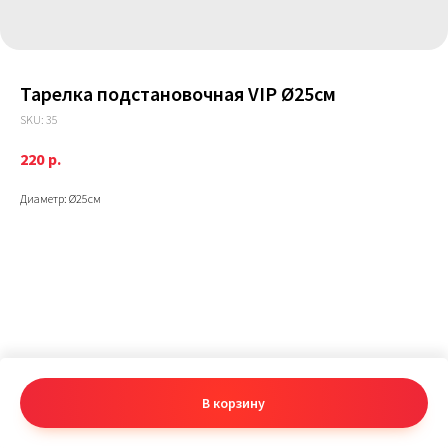
Тарелка подстановочная VIP Ø25см
SKU:
35
220
р.
Диаметр: Ø25см
В корзину