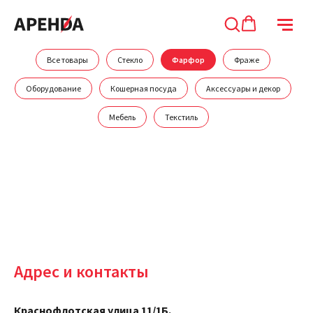
Все товары
Стекло
Фарфор
Фраже
Оборудование
Кошерная посуда
Аксессуары и декор
Мебель
Текстиль
Адрес и контакты
Краснофлотская улица 11/1Б,