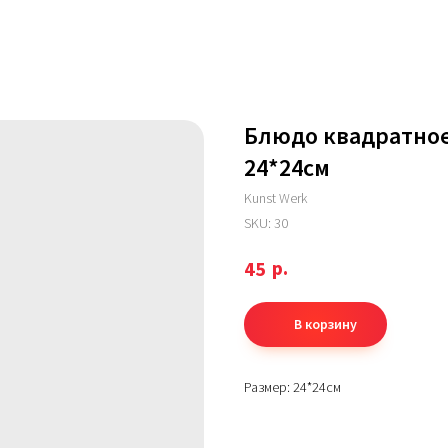
Блюдо квадратно
24*24см
Kunst Werk
SKU:
30
р.
45
В корзину
Размер: 24*24см